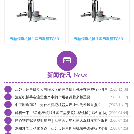
五轴伺服机械手双节双臂TQSR-
五轴伺服机械手双节双臂TQSR-
1200WDS5
1300WDS5
新闻资讯
News
›
江苏天启星机器人有限公司的注塑机机械手在注塑行业具有非常好的
[2023-12-16]
›
技术特点
注塑机械手在注塑生产中的作用变得越来越重要
[2023-11-17]
›
中国制造2025，为什么要把机器人产业作为发展重点？
[2023-11-17]
›
解析一下：3C 电子领域注塑产品安装注塑机械手取件的特点
[2026-08-04]
›
匠心智造赋能塑业转型｜江苏天启星机器人深耕注塑伺服机械手自动
[2026-07-25]
›
化领域
深耕注塑自动化赛道｜江苏天启星伺服机械手以硬核优势赋能塑胶产
[2026-07-25]